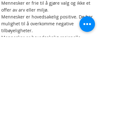
Mennesker er frie til å gjøre valg og ikke et
offer av arv eller miljø.
Mennesker er hovedsakelig positive. De har
mulighet til å overkomme negative
tilbøyeligheter.
Mennesker er hovedsakelig rasjonelle.
Alle kan løse egne problemer og overkomme
irrasjonelle påvirkning fra kulturen.
Respektere at den saken gjelder, vet best.
Det vi tror på påvirker hva vi leter etter og
oppdager.
Objektiv og uavhengig rådgivning
i de viktige valgene.